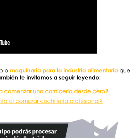
po o
maquinaria para la industria alimentaria
que
ambién te invitamos a seguir leyendo:
a comenzar una carnicería desde cero?
a al comprar cuchillería profesional?